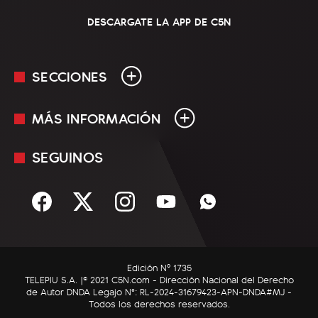
DESCARGATE LA APP DE C5N
SECCIONES
MÁS INFORMACIÓN
En Vivo
Minuto Uno
SEGUINOS
Mediakit
Política
Términos y condiciones
Sociedad
Rss
Economía
Enfoque
Edición Nº 1735
C5N Autos
TELEPIU S.A. |© 2021 C5N.com - Dirección Nacional del Derecho
de Autor DNDA Legajo N°: RL-2024-31679423-APN-DNDA#MJ -
RatingCero
Todos los derechos reservados.