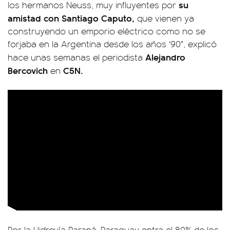
su
los hermanos Neuss, muy influyentes por
amistad con Santiago Caputo,
que vienen ya
construyendo un emporio eléctrico como no se
forjaba en la Argentina desde los años '90", explicó
Alejandro
hace unas semanas el periodista
Bercovich
C5N.
en
Por la Hidrovía Paraná-Paraguay entra el 80% de los