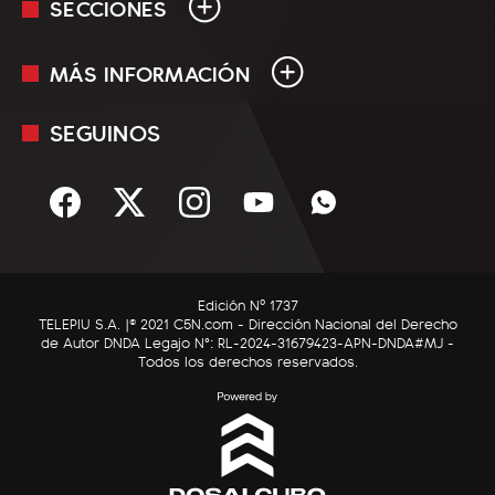
SECCIONES
MÁS INFORMACIÓN
En Vivo
Minuto Uno
SEGUINOS
Mediakit
Política
Términos y condiciones
Sociedad
Rss
Economía
Enfoque
Edición Nº 1737
C5N Autos
TELEPIU S.A. |© 2021 C5N.com - Dirección Nacional del Derecho
de Autor DNDA Legajo N°: RL-2024-31679423-APN-DNDA#MJ -
RatingCero
Todos los derechos reservados.
Deportes
Lifestyle
Astrología