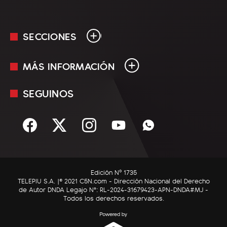
SECCIONES
MÁS INFORMACIÓN
En Vivo
Minuto Uno
SEGUINOS
Mediakit
Política
Términos y condiciones
Sociedad
Rss
Economía
Enfoque
Edición Nº 1735
C5N Autos
TELEPIU S.A. |© 2021 C5N.com - Dirección Nacional del Derecho
de Autor DNDA Legajo N°: RL-2024-31679423-APN-DNDA#MJ -
RatingCero
Todos los derechos reservados.
Deportes