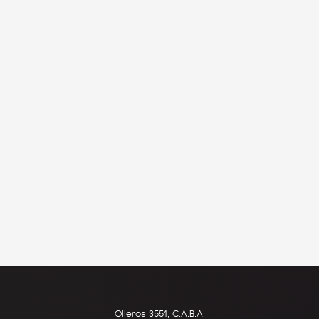
Olleros 3551, C.A.B.A.