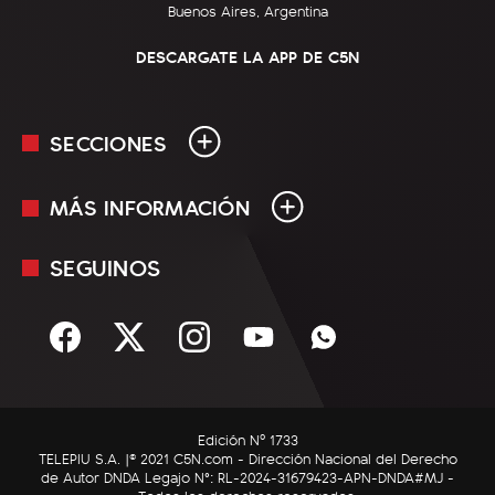
Buenos Aires, Argentina
DESCARGATE LA APP DE C5N
SECCIONES
MÁS INFORMACIÓN
En Vivo
Minuto Uno
SEGUINOS
Mediakit
Política
Términos y condiciones
Sociedad
Rss
Economía
Enfoque
Edición Nº 1733
C5N Autos
TELEPIU S.A. |© 2021 C5N.com - Dirección Nacional del Derecho
de Autor DNDA Legajo N°: RL-2024-31679423-APN-DNDA#MJ -
RatingCero