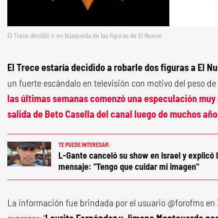
El Trece decidió ir en búsqueda de las figuras de El Nueve.
El Trece estaría decidido a robarle dos figuras a El N
un fuerte escándalo en televisión con motivo del peso de
las últimas semanas comenzó una especulación muy 
salida de Beto Casella del canal luego de muchos año
TE PUEDE INTERESAR:
L-Gante canceló su show en Israel y explicó 
mensaje: "Tengo que cuidar mi imagen"
La información fue brindada por el usuario @forofms en