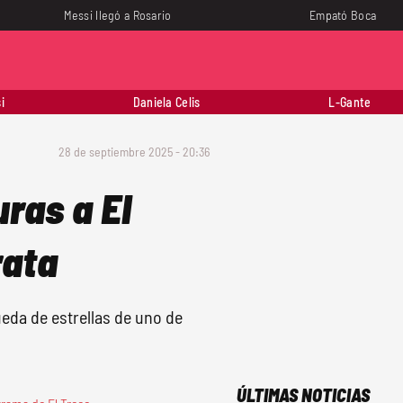
Messi llegó a Rosario
Empató Boca
i
Daniela Celis
L-Gante
28 de septiembre 2025 - 20:36
uras a El
rata
eda de estrellas de uno de
ÚLTIMAS NOTICIAS