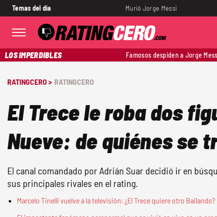
Temas del día
Murió Jorge Messi
LOS IMPERDIBLES
Famosos despiden a Jorge Mess
RATINGCERO >
RATINGCERO
El Trece le roba dos fig
Nueve: de quiénes se t
El canal comandado por Adrián Suar decidió ir en búsqu
sus principales rivales en el rating.
Marcelo Tinelli vuelve a la televisión: ¿El Trece quiere otro Bailando?