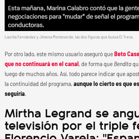
Laurita Fernández y Jimena Monteverde, las dos figuras que busca El Trece.
Por otro lado, este mismo usuario aseguró que
Beto Case
que no continuará en el canal
, de forma que
Bendita
que
luego de muchos años. Así, todo parece indicar que apos
la continuidad del programa,
aunque lo cierto es que e
seguiría
.
Mirtha Legrand se angu
televisión por el triple 
Florencio Varela: "Espa