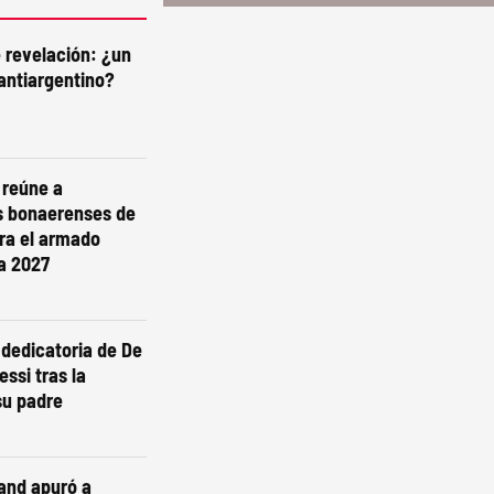
e revelación: ¿un
antiargentino?
i reúne a
s bonaerenses de
ra el armado
ra 2027
dedicatoria de De
essi tras la
su padre
and apuró a