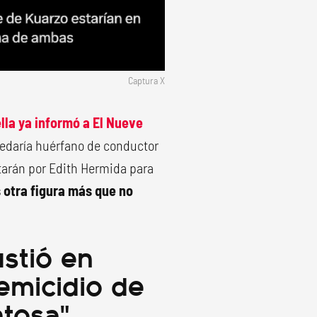
Captura X
lla ya informó a El Nueve
daría huérfano de conductor
tarán por Edith Hermida para
s otra figura más que no
stió en
femicidio de
ntosa"