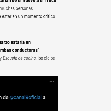
rían de El Nueve a El Trece
o muchas personas
e estar en un momento crítico
uarzo estaría en
 ambas conductoras
",
y
Escuela de cocina
, los ciclos