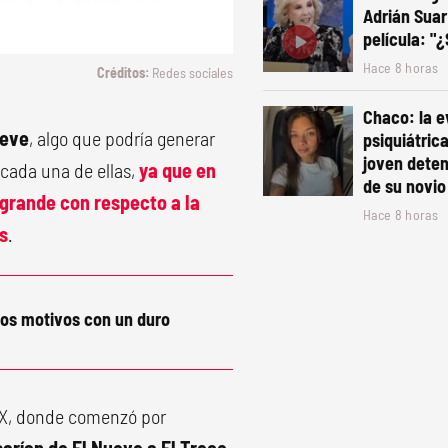
Adrián Suar
película: "
Hace 8 horas
Redes sociales
Chaco: la e
ueve
, algo que podría generar
psiquiátric
joven deten
 cada una de ellas,
ya que en
de su novio
grande con respecto a la
Hace 8 horas
s
.
los motivos con un duro
 X, donde comenzó por