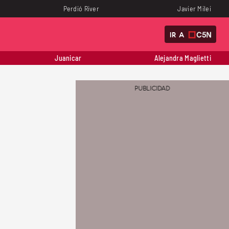
Perdió River
Javier Milei
IR A
Juanicar
Alejandra Maglietti