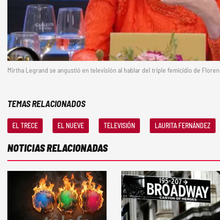
Mirtha Legrand se angustió en televisión al hablar del triple femicidio de Floren
TEMAS RELACIONADOS
EL TRECE
EL NUEVE
TELEVISIÓN
LAURITA FERNÁNDEZ
NOTICIAS RELACIONADAS