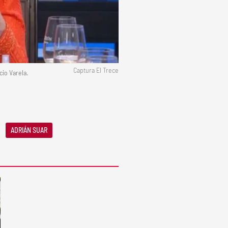
Captura El Trece
cio Varela.
ADRIÁN SUAR