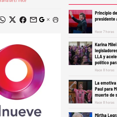
rama de El Trece
Principio d
presidente 
Hace 7 horas
Karina Mile
legisladore
LLA y acele
político pa
Hace 8 horas
La emotiva 
Paul para M
muerte de 
Hace 8 horas
Mirtha Legr