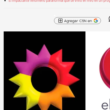
El impactante fenómeno paranormal que se vivió en vivo en un prog
Agregar C5N en