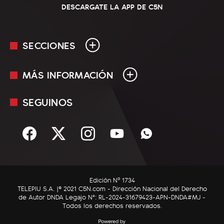
DESCARGATE LA APP DE C5N
SECCIONES
MÁS INFORMACIÓN
En Vivo
Minuto Uno
SEGUINOS
Mediakit
Política
Términos y condiciones
Sociedad
Rss
Economía
Enfoque
Edición Nº 1734
C5N Autos
TELEPIU S.A. |© 2021 C5N.com - Dirección Nacional del Derecho
de Autor DNDA Legajo N°: RL-2024-31679423-APN-DNDA#MJ -
RatingCero
Todos los derechos reservados.
Deportes