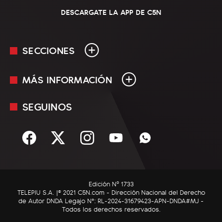
DESCARGATE LA APP DE C5N
SECCIONES
MÁS INFORMACIÓN
En Vivo
Minuto Uno
SEGUINOS
Mediakit
Política
Términos y condiciones
Sociedad
Rss
Economía
Enfoque
Edición Nº 1733
C5N Autos
TELEPIU S.A. |© 2021 C5N.com - Dirección Nacional del Derecho
de Autor DNDA Legajo N°: RL-2024-31679423-APN-DNDA#MJ -
RatingCero
Todos los derechos reservados.