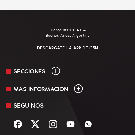
Olleros 3551, C.A.B.A.
Buenos Aires, Argentina
DESCARGATE LA APP DE C5N
SECCIONES
MÁS INFORMACIÓN
En Vivo
Minuto Uno
SEGUINOS
Mediakit
Política
Términos y condiciones
Sociedad
Rss
Economía