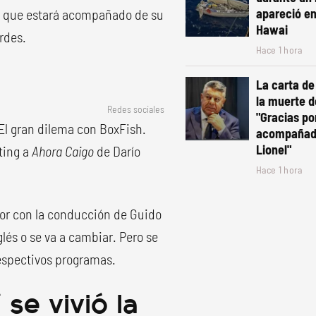
ino que estará acompañado de su
apareció en
Hawai
rdes.
Hace 1 hora
La carta de
la muerte d
Redes sociales
"Gracias po
El gran dilema con BoxFish.
acompañado
Lionel"
ting a
Ahora Caigo
de Darío
Hace 1 hora
oor con la conducción de Guido
lés o se va a cambiar. Pero se
espectivos programas.
se vivió la