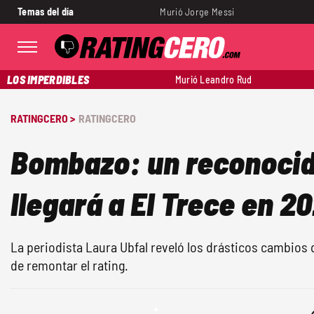
Temas del día
Murió Jorge Messi
LOS IMPERDIBLES
Murió Leandro Rud
RATINGCERO >
RATINGCERO
Bombazo: un reconoci
llegará a El Trece en 2
La periodista Laura Ubfal reveló los drásticos cambios q
de remontar el rating.