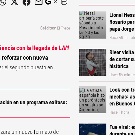
Lionel Mess
Rosario par
El Trece
papá Jorge
Hace 48 minut
iencia con la llegada de
LAM
River visit
n reforzar con nueva
de cortar s
histórica
ner el segundo puesto en
Hace 54 minut
Look con tr
mechas: así
pación en un programa exitoso:
en Buenos 
Hace 1 hora
Fue viral: 
enzará un nuevo formato de
durante un 