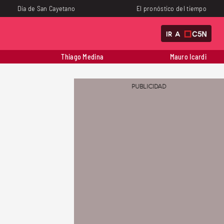
Día de San Cayetano
El pronóstico del tiempo
IR A
Thiago Medina
Mauro Icardi