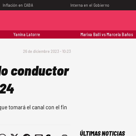
Inflación en CABA
Interna en el Gobierno
Yanina Latorre
Marixa Balli vs Marcela Baños
26 de diciembre 2023 - 10:23
do conductor
024
ue tomará el canal con el fin
ÚLTIMAS NOTICIAS