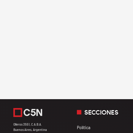
SECCIONES
Olleros 3551, C.A.B.A.
Política
Buenos Aires, Argentina