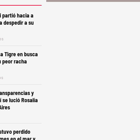
i partió hacia a
a despedir a su
os
a a Tigre en busca
u peor racha
os
ansparencias y
 se lució Rosalía
Aires
estuvo perdido
mes en el mar y