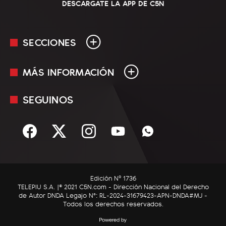
DESCARGATE LA APP DE C5N
SECCIONES
MÁS INFORMACIÓN
En Vivo
Minuto Uno
SEGUINOS
Mediakit
Política
Términos y condiciones
Sociedad
Rss
Economía
Enfoque
Edición Nº 1736
C5N Autos
TELEPIU S.A. |© 2021 C5N.com - Dirección Nacional del Derecho
de Autor DNDA Legajo N°: RL-2024-31679423-APN-DNDA#MJ -
RatingCero
Todos los derechos reservados.
Deportes