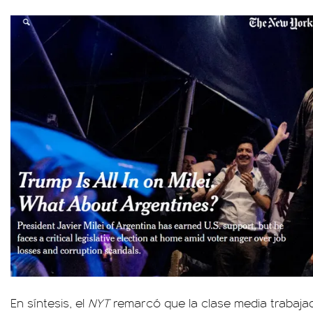
En síntesis, el
NYT
remarcó que la clase media trabajad