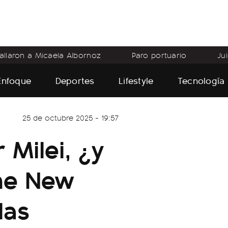
allaron a Micaela Albornoz
Paro portuario
Ju
Enfoque
Deportes
Lifestyle
Tecnología
25 de octubre 2025 - 19:57
Milei, ¿y
The New
las