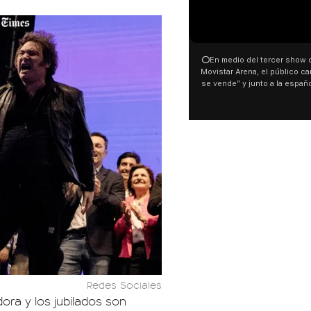
00:00
00:32
⭕En medio del tercer show de Rosalia en el
Con una proyección frente a
Movistar Arena, el público cantó “la patria no
distintas organizaciones y 
se vende” y junto a la española. El momento
manifestaron su rechazo al 
ocurrió a dos días de la votación de la Ley de
busca modificar la Ley de Tier
Tierras.
pudo ver cómo convocaron a 
este 6 de agosto con una pr
luces en el Congreso que mo
Malvinas y las inscripciones: 
son argentinas. Los desaparec
El resto del territorio, también”.
Redes Sociales
ora y los jubilados son