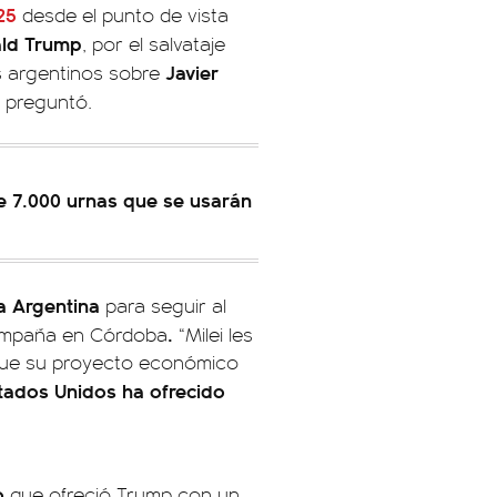
25
desde el punto de vista
ld Trump
, por el salvataje
Javier
os argentinos sobre
e preguntó.
e 7.000 urnas que se usarán
a Argentina
para seguir al
.
campaña en Córdoba
“Milei les
 que su proyecto económico
tados Unidos ha ofrecido
o
que ofreció Trump con un