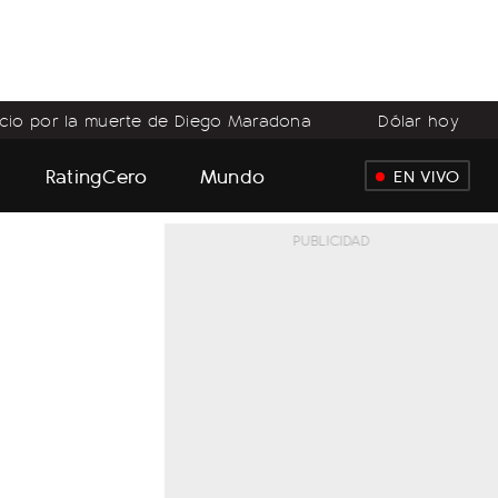
icio por la muerte de Diego Maradona
Dólar hoy
RatingCero
Mundo
EN VIVO