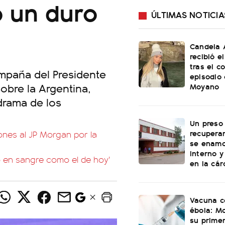
ó un duro
ÚLTIMAS NOTICIA
Candela 
recibió e
tras el c
ampaña del Presidente
episodio
sobre la Argentina,
Moyano
drama de los
Un preso
recuperar
ones al JP Morgan por la
se enamo
interno y
o en sangre como el de hoy'
en la cár
Vacuna c
ébola: Mo
su prime