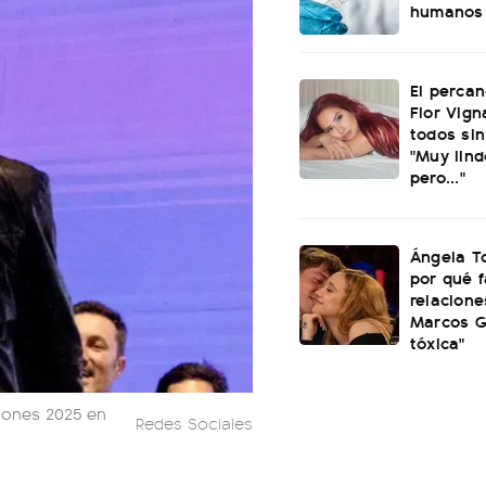
humanos
El perca
Flor Vign
todos sin
"Muy lind
pero..."
Ángela To
por qué f
relacione
Marcos Gi
tóxica"
ciones 2025 en
Redes Sociales