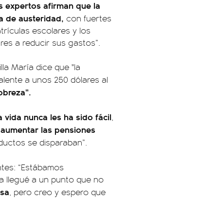
s expertos afirman que la
a de austeridad,
con fuertes
trículas escolares y los
res a reducir sus gastos”.
la María dice que "la
alente a unos 250 dólares al
obreza”.
la vida nunca les ha sido fácil
,
 aumentar las pensiones
ductos se disparaban”.
entes: “Estábamos
ra llegué a un punto que no
osa
, pero creo y espero que