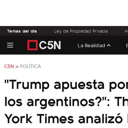
Temas del día
Ley de Propiedad Privada
H
La Realidad
C5N >
POLÍTICA
"Trump apuesta por 
los argentinos?": 
York Times analizó 