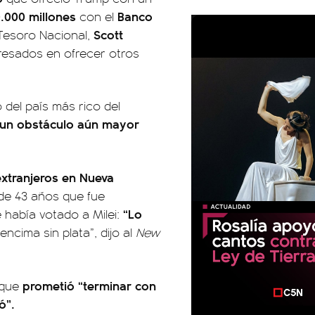
.000 millones
Banco
con el
Scott
 Tesoro Nacional,
resados en ofrecer otros
del país más rico del
e un obstáculo aún mayor
extranjeros en Nueva
de 43 años que fue
“Lo
 había votado a Milei:
 encima sin plata”, dijo al
New
prometió “terminar con
 que
ó”.