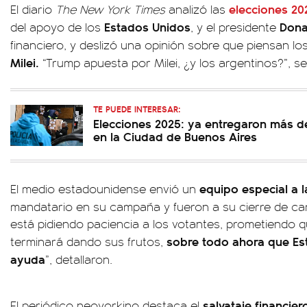
elecciones 20
El diario
The New York Times
analizó las
Estados Unidos
Dona
del apoyo de los
, y el presidente
financiero, y deslizó una opinión sobre que piensan l
Milei.
“Trump apuesta por Milei, ¿y los argentinos?”, s
TE PUEDE INTERESAR:
Elecciones 2025: ya entregaron más d
en la Ciudad de Buenos Aires
equipo especial a l
El medio estadounidense envió un
mandatario en su campaña y fueron a su cierre de 
está pidiendo paciencia a los votantes, prometiendo
sobre todo ahora que Es
terminará dando sus frutos,
ayuda
”, detallaron.
salvataje financier
El periódico neoyorkino destaca el