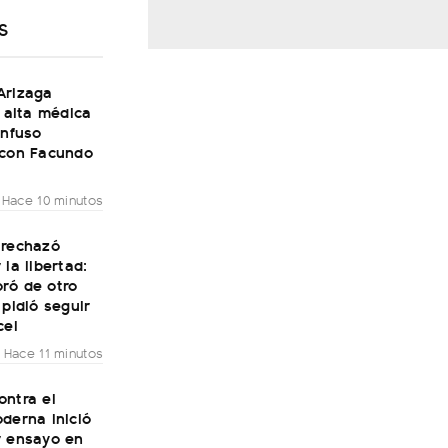
S
Arizaga
l alta médica
onfuso
 con Facundo
Hace 10 minutos
 rechazó
 la libertad:
ró de otro
 pidió seguir
cel
Hace 11 minutos
ontra el
derna inició
r ensayo en