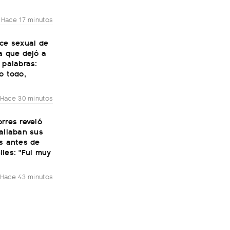
Hace 17 minutos
nce sexual de
a que dejó a
 palabras:
o todo,
Hace 30 minutos
rres reveló
allaban sus
s antes de
les: "Fui muy
Hace 43 minutos