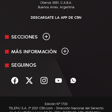
Olleros 3551, C.A.B.A.
Buenos Aires, Argentina
DESCARGATE LA APP DE C5N
SECCIONES
MÁS INFORMACIÓN
En Vivo
Minuto Uno
SEGUINOS
Mediakit
Política
Términos y condiciones
Sociedad
Rss
Economía
Enfoque
Edición Nº 1733
C5N Autos
TELEPIU S.A. |© 2021 C5N.com - Dirección Nacional del Derecho