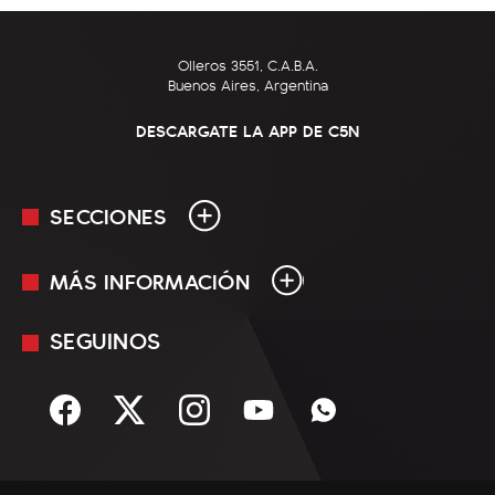
Olleros 3551, C.A.B.A.
Buenos Aires, Argentina
DESCARGATE LA APP DE C5N
SECCIONES
MÁS INFORMACIÓN
En Vivo
Minuto Uno
SEGUINOS
Mediakit
Política
Términos y condiciones
Sociedad
Rss
Economía
Enfoque