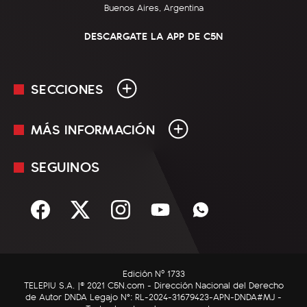
Buenos Aires, Argentina
DESCARGATE LA APP DE C5N
SECCIONES
MÁS INFORMACIÓN
En Vivo
Minuto Uno
SEGUINOS
Mediakit
Política
Términos y condiciones
Sociedad
Rss
Economía
Enfoque
Edición Nº 1733
C5N Autos
TELEPIU S.A. |© 2021 C5N.com - Dirección Nacional del Derecho
de Autor DNDA Legajo N°: RL-2024-31679423-APN-DNDA#MJ -
RatingCero