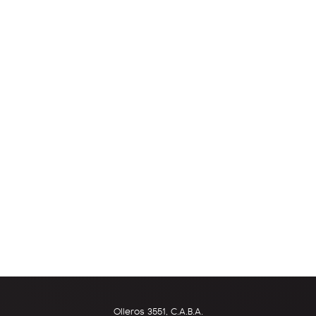
Olleros 3551, C.A.B.A.