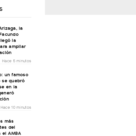
S
rizaga, la
 Facundo
legó la
para ampliar
ación
Hace 5 minutos
o: un famoso
o se quebró
se en la
generó
ción
Hace 10 minutos
os más
tes del
n el AMBA