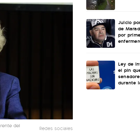
Juicio po
de Marad
por prime
enfermer
Ley de In
el pin qu
senadore
durante l
frente del
Redes sociales