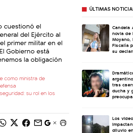
ÚLTIMAS NOTICIA
o cuestionó el
Candela A
eral del Ejército al
novia de
Moyano, l
el primer militar en el
Fiscalía 
"El Gobierno está
su declar
tenemos la obligación
Dramátic
e como ministra de
argentin
tras caer
Defensa
ducha y 
seguridad: su rol en los
preocupa
Los vide
impactan
diluvio e