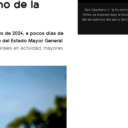
no de la
San Cayetano 📿: la fe venció al agu
fieles ya esperan bajo la lluvia ➡️ A h
día del patrono del pan y del trabajo, 
personas acampan en Liniers para ag
y pedir. 🎙️ @bernardomagnago
ro de 2024, a pocos días de
fe del Estado Mayor General
erales en actividad, mayores