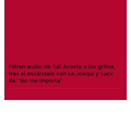
Filtran audio de Tuli Acosta a los gritos,
tras el escándalo con La Joaqui y Luck
Ra: "No me importa"