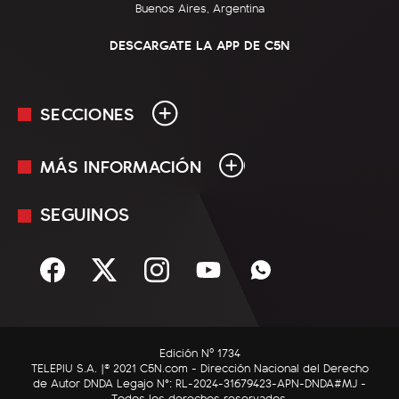
Buenos Aires, Argentina
DESCARGATE LA APP DE C5N
SECCIONES
MÁS INFORMACIÓN
En Vivo
Minuto Uno
SEGUINOS
Mediakit
Política
Términos y condiciones
Sociedad
Rss
Economía
Enfoque
Edición Nº 1734
C5N Autos
TELEPIU S.A. |© 2021 C5N.com - Dirección Nacional del Derecho
de Autor DNDA Legajo N°: RL-2024-31679423-APN-DNDA#MJ -
RatingCero
Todos los derechos reservados.