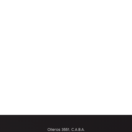
Olleros 3551, C.A.B.A.