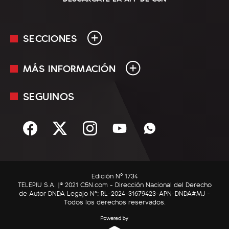
SECCIONES
MÁS INFORMACIÓN
En Vivo
Minuto Uno
SEGUINOS
Mediakit
Política
Términos y condiciones
Sociedad
Rss
Economía
Enfoque
Edición Nº 1734
C5N Autos
TELEPIU S.A. |© 2021 C5N.com - Dirección Nacional del Derecho
de Autor DNDA Legajo N°: RL-2024-31679423-APN-DNDA#MJ -
RatingCero
Todos los derechos reservados.
Deportes