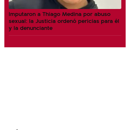
Imputaron a Thiago Medina por abuso
sexual: la Justicia ordenó pericias para él
y la denunciante