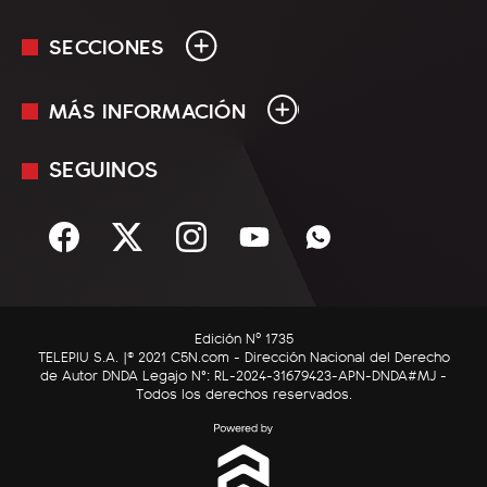
SECCIONES
MÁS INFORMACIÓN
En Vivo
Minuto Uno
SEGUINOS
Mediakit
Política
Términos y condiciones
Sociedad
Rss
Economía
Enfoque
Edición Nº 1735
C5N Autos
TELEPIU S.A. |© 2021 C5N.com - Dirección Nacional del Derecho
de Autor DNDA Legajo N°: RL-2024-31679423-APN-DNDA#MJ -
RatingCero
Todos los derechos reservados.
Deportes
Lifestyle