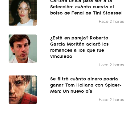
Cartera única para ver a la
Selección: cuánto cuesta el
bolso de Fendi de Tini Stoessel
Hace 2 horas
¿Está en pareja? Roberto
García Moritán aclaró los
romances a los que fue
vinculado
Hace 2 horas
Se filtró cuánto dinero podría
ganar Tom Holland con Spider-
Man: Un nuevo día
Hace 2 horas