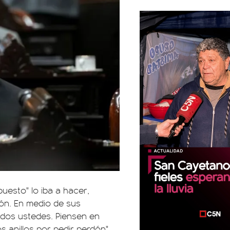
uesto" lo iba a hacer,
ión. En medio de sus
todos ustedes. Piensen en
s anillos por pedir perdón".