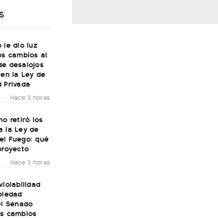
S
 le dio luz
os cambios al
de desalojos
 en la Ley de
 Privada
Hace 3 horas
no retiró los
a la Ley de
el Fuego: qué
proyecto
Hace 3 horas
violabilidad
piedad
el Senado
os cambios