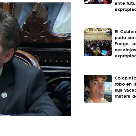
ante futu
expropia
El Gobie
pudo con
Fuego: s
desalojos
expropia
Colapinto
robo en I
sus vacac
matera d