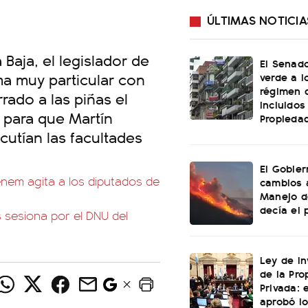
ÚLTIMAS NOTICIA
Baja, el legislador de
El Senado
ma muy particular con
verde a l
régimen 
ado a las piñas el
incluidos
 para que Martín
Propiedad
cutían las facultades
El Gobier
enem agita a los diputados de
cambios 
Manejo d
decía el 
 sesiona por el DNU del
Ley de In
de la Pro
Privada: 
aprobó l