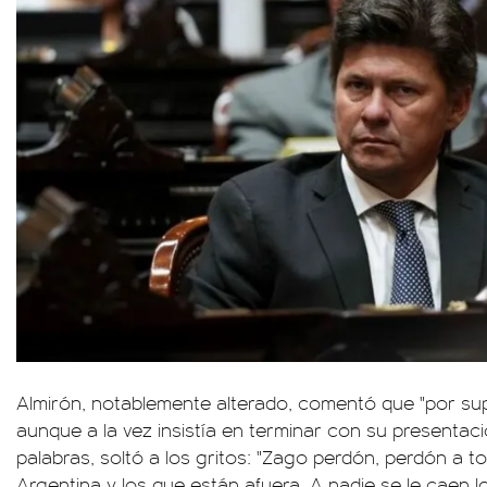
Almirón, notablemente alterado, comentó que "por sup
aunque a la vez insistía en terminar con su presentac
palabras, soltó a los gritos: "Zago perdón, perdón a 
Argentina y los que están afuera. A nadie se le caen lo