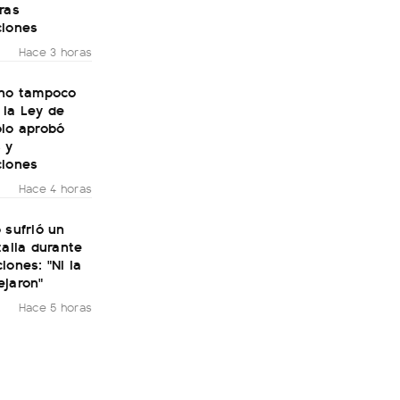
ras
ciones
Hace 3 horas
rno tampoco
 la Ley de
olo aprobó
 y
ciones
Hace 4 horas
 sufrió un
talia durante
iones: "Ni la
ejaron"
Hace 5 horas