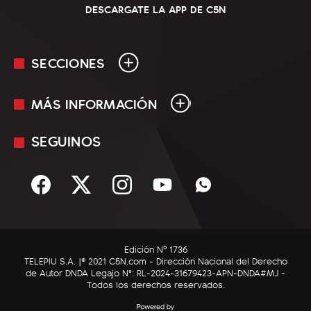
DESCARGATE LA APP DE C5N
SECCIONES
MÁS INFORMACIÓN
En Vivo
Minuto Uno
SEGUINOS
Mediakit
Política
Términos y condiciones
Sociedad
Rss
Economía
Enfoque
Edición Nº 1736
C5N Autos
TELEPIU S.A. |© 2021 C5N.com - Dirección Nacional del Derecho
de Autor DNDA Legajo N°: RL-2024-31679423-APN-DNDA#MJ -
RatingCero
Todos los derechos reservados.
Deportes