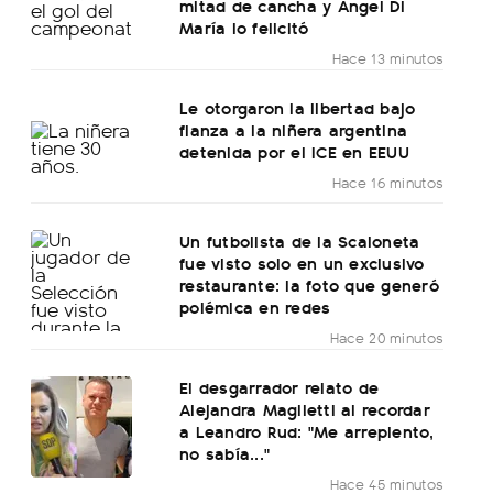
mitad de cancha y Ángel Di
María lo felicitó
Hace 13 minutos
Le otorgaron la libertad bajo
fianza a la niñera argentina
detenida por el ICE en EEUU
Hace 16 minutos
Un futbolista de la Scaloneta
fue visto solo en un exclusivo
restaurante: la foto que generó
polémica en redes
Hace 20 minutos
El desgarrador relato de
Alejandra Maglietti al recordar
a Leandro Rud: "Me arrepiento,
no sabía..."
Hace 45 minutos