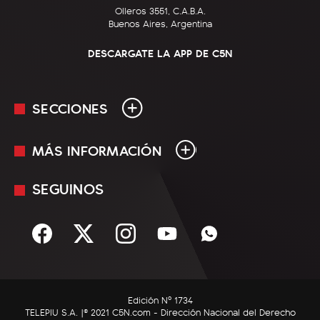
Olleros 3551, C.A.B.A.
Buenos Aires, Argentina
DESCARGATE LA APP DE C5N
SECCIONES
MÁS INFORMACIÓN
En Vivo
Minuto Uno
SEGUINOS
Mediakit
Política
Términos y condiciones
Sociedad
Rss
Economía
Enfoque
Edición Nº 1734
C5N Autos
TELEPIU S.A. |© 2021 C5N.com - Dirección Nacional del Derecho