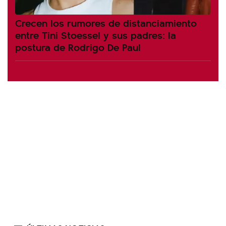
Crecen los rumores de distanciamiento
entre Tini Stoessel y sus padres: la
postura de Rodrigo De Paul