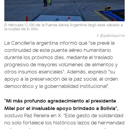
El Hércules C-130 de la Fuerza Aérea Argentina llegó este sábado a
la ciudad de El Alto.
X @pabloquirno
La Cancillería argentina informó que "se prevé la
continuidad de este puente aéreo humanitario
durante los próximos días, mediante el traslado
progresivo de mayores volúmenes de alimentos y
otros insumos esenciales". Además, expresó "su
apoyo a la preservación de la paz social, el orden
democrático y la gobernabilidad institucional".
"Mi más profundo agradecimiento al presidente
Milei por el invaluable apoyo brindado a Bolivia",
sostuvo Paz Pereira en X. "Este gesto de solidaridad
no solo fortalece los históricos lazos de hermandad