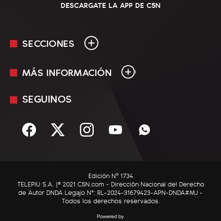
DESCARGATE LA APP DE C5N
SECCIONES
MÁS INFORMACIÓN
En Vivo
Minuto Uno
SEGUINOS
Mediakit
Política
Términos y condiciones
Sociedad
Rss
Economía
Enfoque
Edición Nº 1734
C5N Autos
TELEPIU S.A. |© 2021 C5N.com - Dirección Nacional del Derecho
de Autor DNDA Legajo N°: RL-2024-31679423-APN-DNDA#MJ -
RatingCero
Todos los derechos reservados.
Deportes