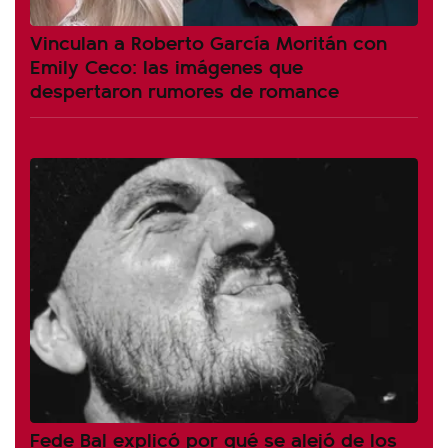
Vinculan a Roberto García Moritán con
Emily Ceco: las imágenes que
despertaron rumores de romance
Fede Bal explicó por qué se alejó de los