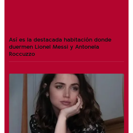
Así es la destacada habitación donde
duermen Lionel Messi y Antonela
Roccuzzo