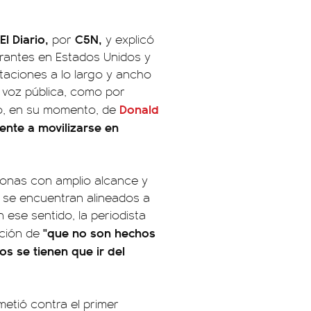
El Diario,
C5N,
por
y explicó
rantes en Estados Unidos y
staciones a lo largo y ancho
n voz pública, como por
Donald
go, en su momento, de
ente a movilizarse en
sonas con amplio alcance y
e se encuentran alineados a
 ese sentido, la periodista
"que no son hechos
ación de
s se tienen que ir del
etió contra el primer