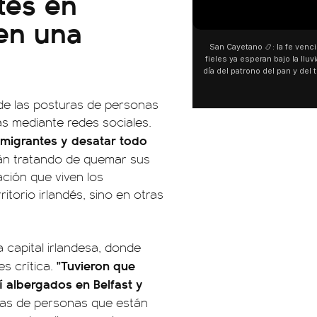
tes en
00:00
00:00
 en una
San Cayetano 📿: la fe venció al agua y los
“Prefer
fieles ya esperan bajo la lluvia ➡️ A horas del
¿Indirec
día del patrono del pan y del trabajo, miles de
"Te v
personas acampan en Liniers para agradecer
Calleje
y pedir. 🎙️ @bernardomagnago
encont
 de las posturas de personas
declara
s mediante redes sociales.
del ca
"habla
nmigrantes y desatar todo
hago
án tratando de quemar sus
espec
aunque 
ación que viven los
esté i
ritorio irlandés, sino en otras
 capital irlandesa, donde
"Tuvieron que
s crítica.
 albergados en Belfast y
as de personas que están