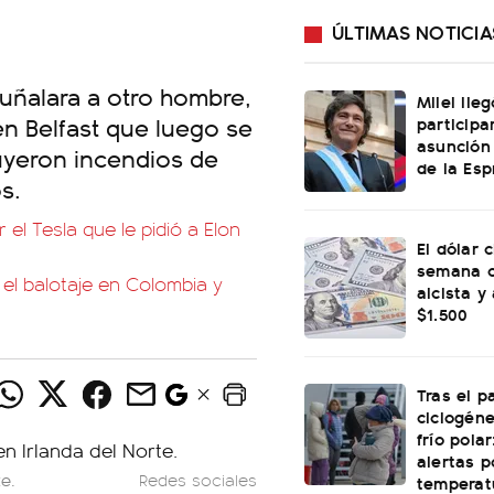
ÚLTIMAS NOTICIA
uñalara a otro hombre,
Milei lle
en Belfast que luego se
participa
asunción
luyeron incendios de
de la Esp
s.
 el Tesla que le pidió a Elon
El dólar c
semana c
el balotaje en Colombia y
alcista y
$1.500
Tras el p
ciclogéne
frío polar
alertas p
te.
Redes sociales
temperat