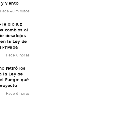
 y viento
Hace 48 minutos
 le dio luz
os cambios al
de desalojos
 en la Ley de
 Privada
Hace 6 horas
no retiró los
a la Ley de
el Fuego: qué
proyecto
Hace 6 horas