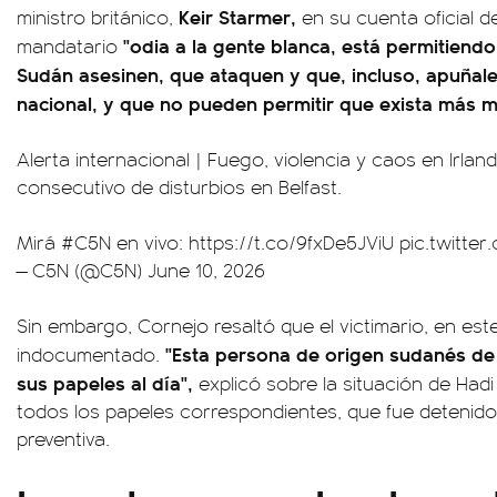
Keir Starmer,
ministro británico,
en su cuenta oficial d
"odia a la gente blanca, está permitiend
mandatario
Sudán asesinen, que ataquen y que, incluso, apuñal
nacional, y que no pueden permitir que exista más mi
Alerta internacional | Fuego, violencia y caos en Irlan
consecutivo de disturbios en Belfast.
Mirá
#C5N
en vivo:
https://t.co/9fxDe5JViU
pic.twitte
— C5N (@C5N)
June 10, 2026
Sin embargo, Cornejo resaltó que el victimario, en est
"Esta persona de origen sudanés de
indocumentado.
sus papeles al día",
explicó sobre la situación de Had
todos los papeles correspondientes, que fue detenido
preventiva.