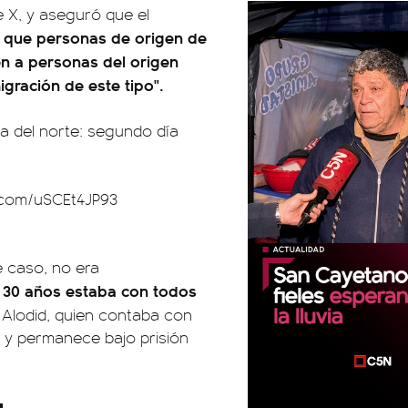
e X, y aseguró que el
o que personas de origen de
en a personas del origen
gración de este tipo".
da del norte: segundo día
r.com/uSCEt4JP93
e caso, no era
 30 años estaba con todos
i Alodid, quien contaba con
 y permanece bajo prisión