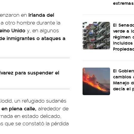
extremas
Irlanda del
enzaron en
 a otro hombre durante la
El Senado
eino Unido
y, en algunos
verde a l
régimen 
 de inmigrantes o ataques a
incluidos
Propiedad
El Gobier
Álvarez para suspender el
cambios 
Manejo d
decía el 
lodid, un refugiado sudanés
 en plena calle,
alrededor de
ternada en estado delicado,
as que se constató la pérdida