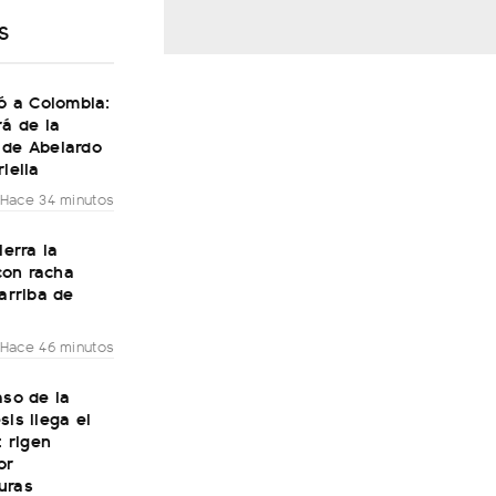
S
gó a Colombia:
rá de la
 de Abelardo
riella
Hace 34 minutos
ierra la
on racha
 arriba de
Hace 46 minutos
aso de la
sis llega el
: rigen
or
uras