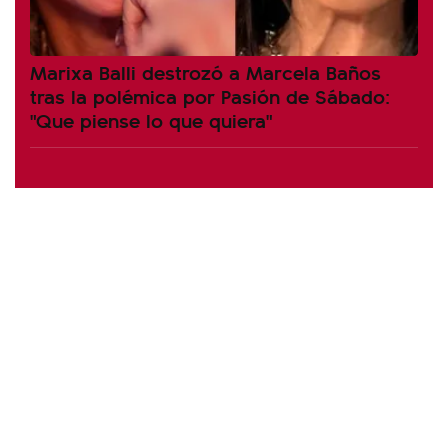
Marixa Balli destrozó a Marcela Baños
tras la polémica por Pasión de Sábado:
"Que piense lo que quiera"