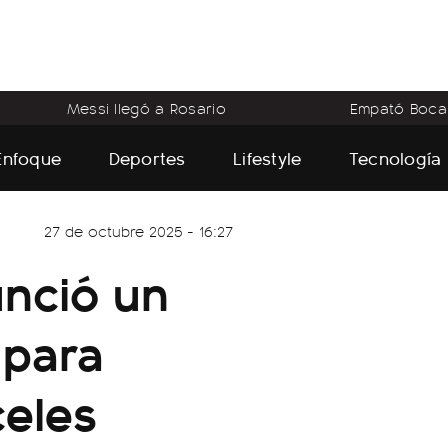
Messi llegó a Rosario
Empató Boca
Enfoque
Deportes
Lifestyle
Tecnología
27 de octubre 2025 - 16:27
unció un
 para
celes