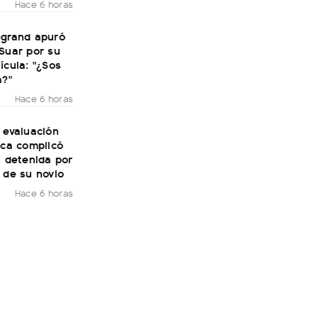
Hace 6 horas
egrand apuró
Suar por su
ícula: "¿Sos
a?"
Hace 6 horas
 evaluación
ica complicó
n detenida por
 de su novio
Hace 6 horas