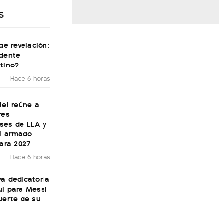
S
 de revelación:
idente
tino?
Hace 6 horas
lei reúne a
res
ses de LLA y
el armado
para 2027
Hace 6 horas
a dedicatoria
ul para Messi
uerte de su