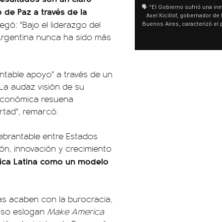
🗣️ "El Gobierno sufrió una inmensa der
 de Paz a través de la
Axel Kicillof, gobernador de la Provi
egó: "Bajo el liderazgo del
Buenos Aires, caracterizó el proyect
de Inviolabilidad de la Propiedad P
 Argentina nunca ha sido más
como "una lista sábana con temas ne
y destacó "la movilización popular".
declaración fue desde el santuario 
Cayetano, donde también advirtió q
antable apoyo" a través de un
sociedad no solo sufre porque no lle
que también está endeudada"
!La audaz visión de su
a económica resuena
rtad", remarcó.
quebrantable entre Estados
ión, innovación y crecimiento
rica Latina como un modelo
as acaben con la burocracia,
moso eslogan
Make America