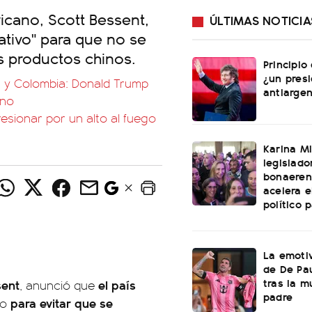
ricano, Scott Bessent,
ÚLTIMAS NOTICIA
ativo" para que no se
s productos chinos.
Principio
¿un pres
a y Colombia: Donald Trump
antiargen
rno
esionar por un alto al fuego
Karina Mi
legislado
bonaeren
acelera 
político 
La emotiv
de De Pa
tras la m
sent
el país
, anunció que
padre
para evitar que se
co