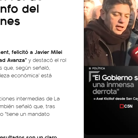
nfo del
ones
nt, felicitó a Javier Milei
tad Avanza"
y destacó el rol
s que, según señaló,
taleza económica' está
ecciones intermedias de La
mbién señaló que, tras
rio "tiene un mandato
01:05
resultados son un claro