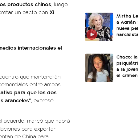
los productos chinos
, luego
Xi
cretar un pacto con
Mirtha L
a Adrián 
nueva pel
narcisist
 medios internacionales el
Chaco: la
psiquiátr
a la jove
el crimen
encuentro que mantendrán
 comerciales entre ambos
ativo para que los dos
os aranceles"
, expresó.
 el acuerdo, marcó que habrá
laciones para exportar
sentan de China para