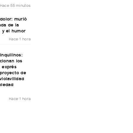
Hace 55 minutos
dolor: murió
nda de la
n y el humor
Hace 1 hora
inquilinos:
cionan los
s exprés
 proyecto de
violavilidad
piedad
Hace 1 hora