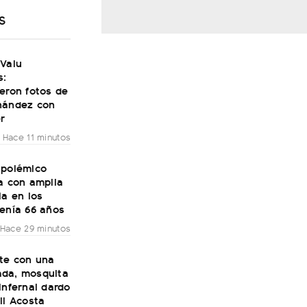
S
 Valu
s:
eron fotos de
nández con
r
Hace 11 minutos
 polémico
a con amplia
ia en los
tenía 66 años
Hace 29 minutos
ste con una
da, mosquita
infernal dardo
li Acosta