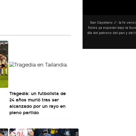
00:00
00:00
San Cayetano 📿: la fe venció al agua y los
“Preferís la joda y yo preferí
fieles ya esperan bajo la lluvia ➡️ A horas del
¿Indirecta para Luck Ra? La Jo
día del patrono del pan y del trabajo, miles de
"Te vi", su nueva colaboraci
personas acampan en Liniers para agradecer
Callejero Fino, y las redes no
y pedir. 🎙️ @bernardomagnago
encontrar similitudes entre la
declaraciones que hizo tras s
del cantante cordobés. 🗣️ 
"hablamos idiomas distintos"
hago falta" despertaron to
especulaciones entre sus s
aunque la artista no confirmó
esté inspirado en su exparej
pensás? 🥺
Tragedia: un futbolista de
24 años murió tras ser
alcanzado por un rayo en
pleno partido