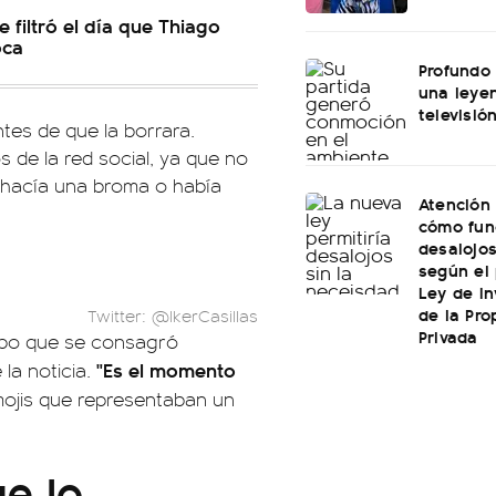
e filtró el día que Thiago
oca
Profundo 
una leye
televisió
tes de que la borrara.
 de la red social, ya que no
, hacía una broma o había
Atención 
cómo fun
desalojo
según el
Ley de In
de la Pro
Twitter: @IkerCasillas
Privada
uipo que se consagró
"Es el momento
la noticia.
mojis que representaban un
ue lo