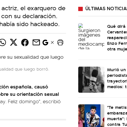
ctriz, el exarquero de
ÚLTIMAS NOTICIA
 con su declaración.
había sido hackeado.
Qué dirá
Cervante
reapareci
Enzo Fer
otra muje
ualidad que luego borró.
Murió un
periodist
trayector
cción española, causó
medios: 
bre su orientación sexual
y. Feliz domingo", escribió
"Te meti
embaraza
muerta": 
contra Tu