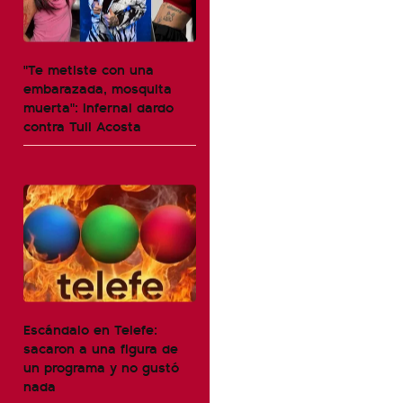
"Te metiste con una
embarazada, mosquita
muerta": infernal dardo
contra Tuli Acosta
Escándalo en Telefe:
sacaron a una figura de
un programa y no gustó
nada