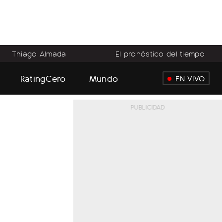
Thiago Almada
El pronóstico del tiempo
RatingCero
Mundo
EN VIVO