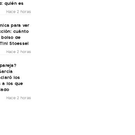
d: quién es
Hace 2 horas
nica para ver
cción: cuánto
 bolso de
Tini Stoessel
Hace 2 horas
pareja?
García
claró los
 a los que
lado
Hace 2 horas