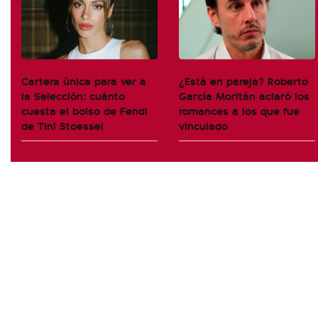
Cartera única para ver a
¿Está en pareja? Roberto
la Selección: cuánto
García Moritán aclaró los
cuesta el bolso de Fendi
romances a los que fue
de Tini Stoessel
vinculado