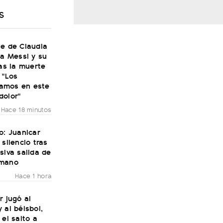
S
je de Claudia
 a Messi y su
ras la muerte
 "Los
amos en este
dolor"
Hace 18 minutos
o: Juanicar
 silencio tras
siva salida de
rmano
Hace 1 hora
r jugó al
 al béisbol,
 el salto a