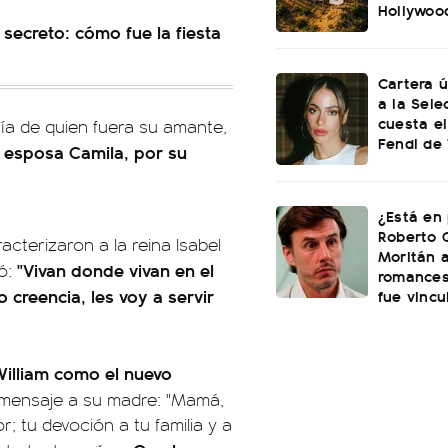
Hollywoo
secreto: cómo fue la fiesta
Cartera ú
a la Sele
cuesta el
ía de quien fuera su amante,
Fendi de 
i esposa Camila, por su
¿Está en 
Roberto 
cterizaron a la reina Isabel
Moritán a
"Vivan donde vivan en el
mó:
romances
 creencia, les voy a servir
fue vincu
William como el nuevo
o mensaje a su madre: "Mamá,
; tu devoción a tu familia y a