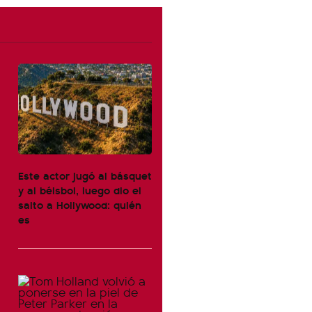
Este actor jugó al básquet
y al béisbol, luego dio el
salto a Hollywood: quién
es