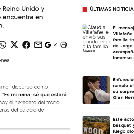
de Reino Unido y
ÚLTIMAS NOTICIA
e encuentra en
n.
El mensa
Villafañe
familia t
de Jorge:
acompañ
inmenso 
Enfurecid
rompió el
u primer discurso como
su sorpre
"Es mi reina, sé que estará
:
Gran He
hoy el heredero del trono
ueras del palacio de
Este acto
básquet y
luego dio