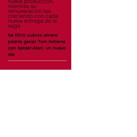
Se filtró cuánto dinero
podría ganar Tom Holland
con Spider-Man: Un nuevo
día