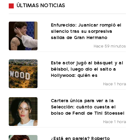
ÚLTIMAS NOTICIAS
Enfurecido: Juanicar rompió el
silencio tras su sorpresiva
salida de Gran Hermano
Hace 59 minutos
Este actor jugó al básquet y al
béisbol, luego dio el salto a
Hollywood: quién es
Hace 1 hora
Cartera única para ver a la
Selección: cuánto cuesta el
bolso de Fendi de Tini Stoessel
Hace 1 hora
¿Está en pareja? Roberto