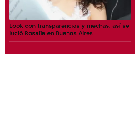
Look con transparencias y mechas: así se
lució Rosalía en Buenos Aires