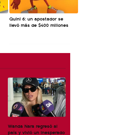
Quini 6: un apostador se
llevó más de $400 millones
Wanda Nara regresó al
país y vivió un inesperado