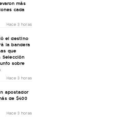
levaron más
llones cada
Hace 3 horas
ó el destino
rá la bandera
nas que
a Selección
riunfo sobre
a
Hace 3 horas
un apostador
 más de $400
Hace 3 horas