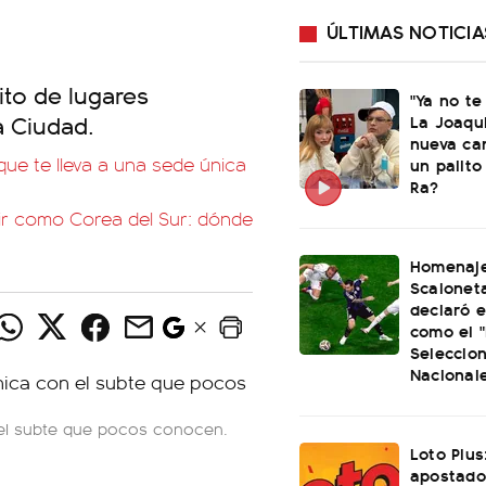
ÚLTIMAS NOTICIA
ito de lugares
"Ya no te
a Ciudad.
La Joaqu
nueva ca
que te lleva a una sede única
un palito
Ra?
tir como Corea del Sur: dónde
Homenaje
Scaloneta
declaró el
como el "
Seleccio
Nacional
 el subte que pocos conocen.
Loto Plus
apostado