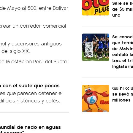
Sale se l
de Mayo al 500, entre Bolívar
de $5 mi
uno
 crear un corredor comercial
Se conoci
que tend
rmol y ascensores antiguos
de Malvi
del siglo XX.
exhibió l
tras el t
n la estación Perú del Subte
Inglaterr
a con el subte que pocos
Quini 6: 
es que parecen detener el
se llevó
millones
ificios históricos y cafés.
mundial de nado en aguas
al enorme"