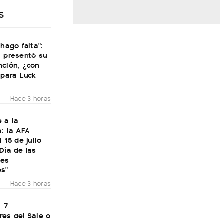
S
 hago falta":
i presentó su
nción, ¿con
 para Luck
Hace 3 horas
 a la
: la AFA
 15 de julio
Día de las
nes
es"
Hace 3 horas
: 7
res del Sale o