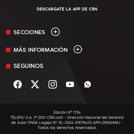
DESCARGATE LA APP DE C5N
SECCIONES
MÁS INFORMACIÓN
En Vivo
Minuto Uno
SEGUINOS
Mediakit
Política
Términos y condiciones
Sociedad
Rss
Economía
Enfoque
Edición Nº 1734
C5N Autos
TELEPIU S.A. |© 2021 C5N.com - Dirección Nacional del Derecho
de Autor DNDA Legajo N°: RL-2024-31679423-APN-DNDA#MJ -
RatingCero
Todos los derechos reservados.