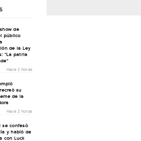
S
 show de
el público
a
ión de la Ley
s: "La patria
nde"
Hace 2 horas
rompió
 recreó su
meme de la
dora
Hace 2 horas
i se confesó
ía y habló de
ra con Luck