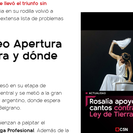
se llevó el triunfo sin
a en su rodilla volvió a
extensa lista de problemas
neo Apertura
ra y dónde
esó en su etapa de
entral y se metió a la gran
l argentino, donde espera
Belgrano.
ienzan a palpitar el
iga Profesional
. Además de la