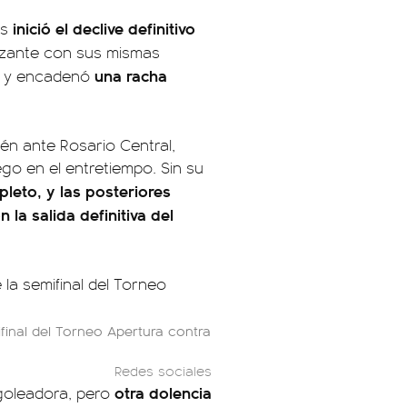
inició el declive definitivo
as
azante con sus mismas
una racha
cto y encadenó
ién ante Rosario Central,
go en el entretiempo. Sin su
leto, y las posteriores
la salida definitiva del
ifinal del Torneo Apertura contra
Redes sociales
otra dolencia
goleadora, pero