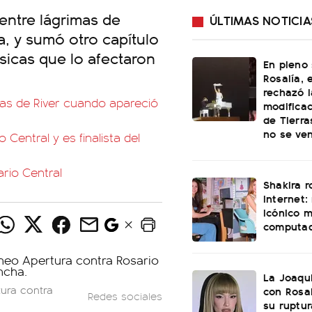
 entre lágrimas de
ÚLTIMAS NOTICIA
a, y sumó otro capítulo
ísicas que lo afectaron
En pleno
Rosalía, 
rechazó l
nchas de River cuando apareció
modificac
de Tierra
no se ve
 Central y es finalista del
ario Central
Shakira 
internet:
icónico 
computa
La Joaqu
tura contra
con Rosal
Redes sociales
su ruptu