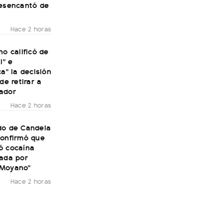
desencantó de
Hace 2 horas
no calificó de
l" e
ca" la decisión
de retirar a
ador
Hace 2 horas
do de Candela
confirmó que
ó cocaína
rada por
 Moyano"
Hace 2 horas