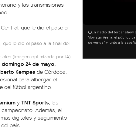
horario y las transmisiones
neo.
⭕En medio del tercer show d
Movistar Arena, el público can
que le dio el pase a la final del
se vende” y junto a la españ
ocurrió a dos días de la votac
Tierras.
iales (imagen optimizada por IA)
domingo 24 de mayo,
o
Alberto Kempes
de Córdoba,
esional para albergar el
 del fútbol argentino.
remium
TNT Sports
y
, las
el campeonato. Además, el
mas digitales y seguimiento
del país.