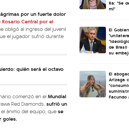
Ra: "Se 
mí"
 lágrimas por un fuerte dolor
e Rosario Central por el
e obligó al ingreso del juvenil
El Gobier
"unilatera
que el jugador sufrió durante
"ideológi
de Brasil 
su embaj
quierdo: quién será el octavo
El aboga
Arizaga 
"consumi
suminist
Mundial
llonario comenzó en el
Facundo
sufrió un
Urawa Red Diamonds,
se
el ánimo del equipo, que
r goles.