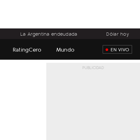
La Argentina endeudada
Dólar hoy
RatingCero
Mundo
EN VIVO