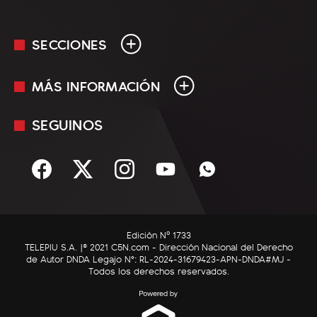
SECCIONES
MÁS INFORMACIÓN
En Vivo
Minuto Uno
SEGUINOS
Mediakit
Política
Términos y condiciones
Sociedad
Rss
Economía
Enfoque
Edición Nº 1733
C5N Autos
TELEPIU S.A. |© 2021 C5N.com - Dirección Nacional del Derecho
de Autor DNDA Legajo N°: RL-2024-31679423-APN-DNDA#MJ -
RatingCero
Todos los derechos reservados.
Deportes