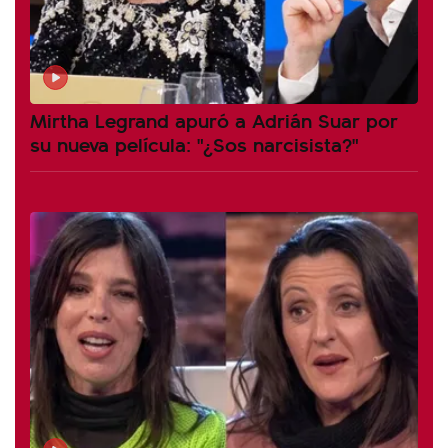
Mirtha Legrand apuró a Adrián Suar por
su nueva película: "¿Sos narcisista?"