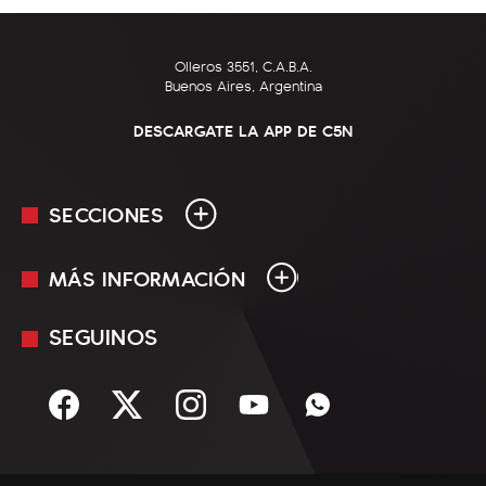
Olleros 3551, C.A.B.A.
Buenos Aires, Argentina
DESCARGATE LA APP DE C5N
SECCIONES
MÁS INFORMACIÓN
En Vivo
Minuto Uno
SEGUINOS
Mediakit
Política
Términos y condiciones
Sociedad
Rss
Economía
Enfoque