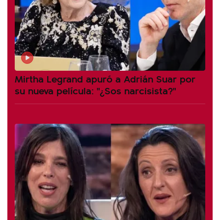
Mirtha Legrand apuró a Adrián Suar por
su nueva película: "¿Sos narcisista?"