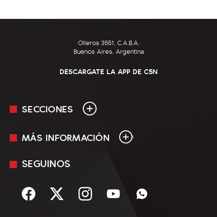
Olleros 3551, C.A.B.A.
Buenos Aires, Argentina
DESCARGATE LA APP DE C5N
SECCIONES
MÁS INFORMACIÓN
En Vivo
Minuto Uno
SEGUINOS
Mediakit
Política
Términos y condiciones
Sociedad
Rss
Economía