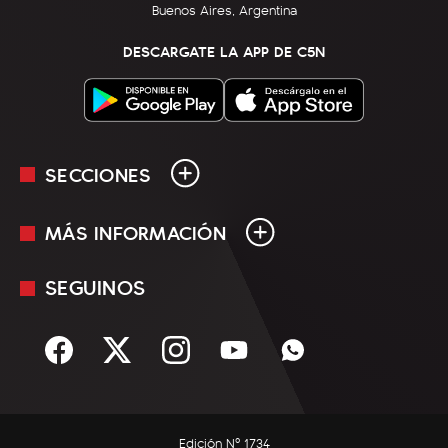
Buenos Aires, Argentina
DESCARGATE LA APP DE C5N
SECCIONES
MÁS INFORMACIÓN
En Vivo
Minuto Uno
SEGUINOS
Mediakit
Política
Términos y condiciones
Sociedad
Rss
Economía
Enfoque
Edición Nº 1734