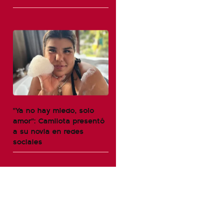
"Ya no hay miedo, solo
amor": Camilota presentó
a su novia en redes
sociales