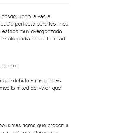
desde luego la vasija
sabía perfecta para los fines
ada estaba muy avergonzada
ue solo podía hacer la mitad
guatero:
rque debido a mis grietas
nes la mitad del valor que
ellísimas flores que crecen a
vio muchísimas flores a lo