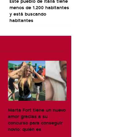
Este pueblo de Italia tiene
menos de 1.200 habitantes
y está buscando
habitantes
Marta Fort tiene un nuevo
amor gracias a su
concurso para conseguir
novio: quién es