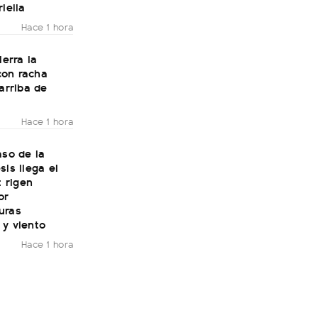
riella
Hace 1 hora
ierra la
on racha
 arriba de
Hace 1 hora
aso de la
sis llega el
: rigen
or
uras
 y viento
Hace 1 hora