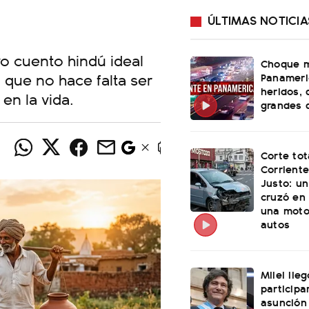
ÚLTIMAS NOTICIA
o cuento hindú ideal
Choque m
 que no hace falta ser
Panameri
heridos, 
en la vida.
grandes 
Corte tot
Corriente
Justo: u
cruzó en 
una moto
autos
Milei lle
participa
asunción