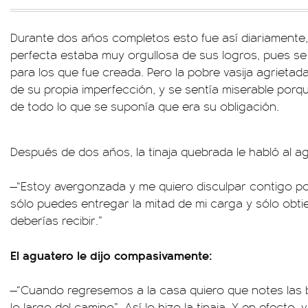
Durante dos años completos esto fue así diariamente, 
perfecta estaba muy orgullosa de sus logros, pues se 
para los que fue creada. Pero la pobre vasija agriet
de su propia imperfección, y se sentía miserable porq
de todo lo que se suponía que era su obligación.
Después de dos años, la tinaja quebrada le habló al a
—“Estoy avergonzada y me quiero disculpar contigo po
sólo puedes entregar la mitad de mi carga y sólo obtie
deberías recibir.”
El aguatero le dijo compasivamente:
—“Cuando regresemos a la casa quiero que notes las b
lo largo del camino”. Así lo hizo la tinaja. Y en efecto, 