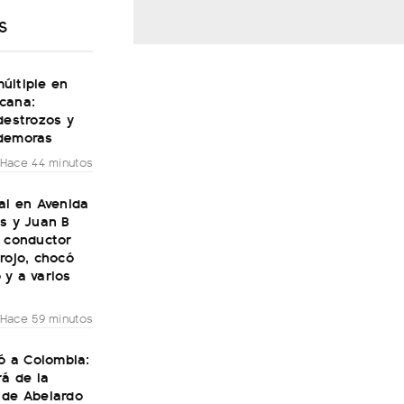
S
últiple en
cana:
destrozos y
demoras
Hace 44 minutos
al en Avenida
s y Juan B
n conductor
rojo, chocó
 y a varios
Hace 59 minutos
gó a Colombia:
rá de la
 de Abelardo