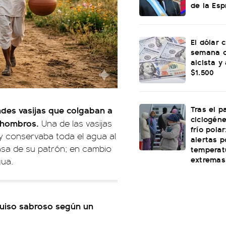
de la Esp
El dólar c
semana c
alcista y
$1.500
Tras el p
des vasijas que colgaban a
ciclogéne
s hombros.
Una de las vasijas
frío polar
a y conservaba toda el agua al
alertas p
casa de su patrón; en cambio
temperat
extremas
gua.
guiso sabroso según un