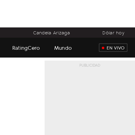
o
Candela Arizaga
Dólar hoy
RatingCero
Mundo
EN VIVO