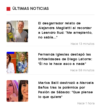
ÚLTIMAS NOTICIAS
El desgarrador relato de
Alejandra Maglietti al recordar
a Leandro Rud: "Me arrepiento,
no sabía..."
Hace 13 minutos
Fernanda Iglesias destapó las
infidelidades de Diego Latorre:
"Él no le hace asco a nada"
Hace 58 minutos
Marixa Balli destrozó a Marcela
Baños tras la polémica por
Pasión de Sábado: "Que piense
lo que quiera"
Hace 1 hora