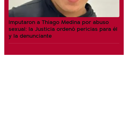
Imputaron a Thiago Medina por abuso
sexual: la Justicia ordenó pericias para él
y la denunciante