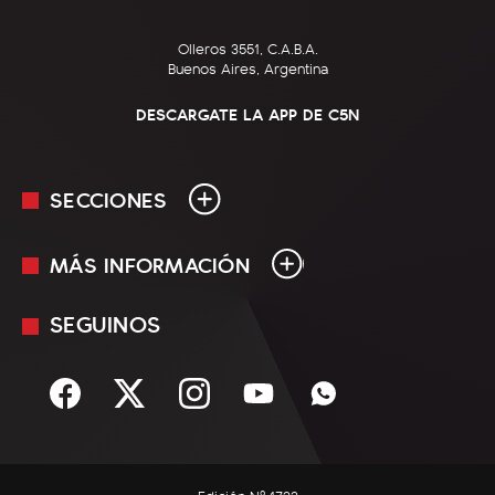
Olleros 3551, C.A.B.A.
Buenos Aires, Argentina
DESCARGATE LA APP DE C5N
SECCIONES
MÁS INFORMACIÓN
En Vivo
Minuto Uno
SEGUINOS
Mediakit
Política
Términos y condiciones
Sociedad
Rss
Economía
Enfoque