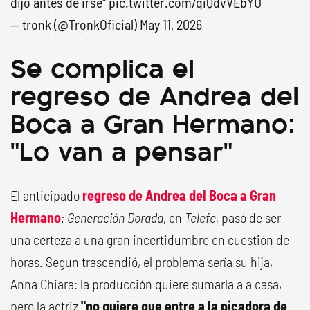
dijo antes de irse"
pic.twitter.com/qiQdvVEbYU
— tronk (@TronkOficial)
May 11, 2026
Se complica el
regreso de Andrea del
Boca a Gran Hermano:
"Lo van a pensar"
El anticipado
regreso de Andrea del Boca a Gran
Hermano
: Generación Dorada
, en
Telefe
, pasó de ser
una certeza a una gran incertidumbre en cuestión de
horas. Según trascendió, el problema sería su hija,
Anna Chiara: la producción quiere sumarla a a casa,
pero la actriz
"no quiere que entre a la picadora de