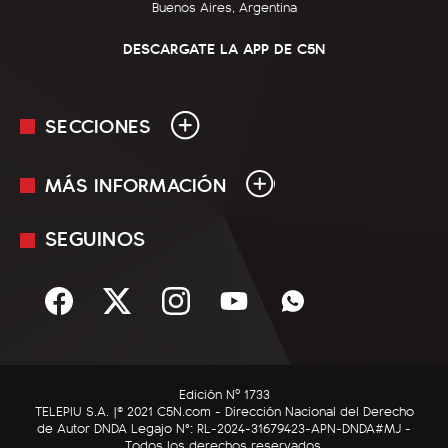
Buenos Aires, Argentina
DESCARGATE LA APP DE C5N
SECCIONES
MÁS INFORMACIÓN
En Vivo
Minuto Uno
SEGUINOS
Mediakit
Política
Términos y condiciones
Sociedad
Rss
Economía
Enfoque
Edición Nº 1733
C5N Autos
TELEPIU S.A. |© 2021 C5N.com - Dirección Nacional del Derecho
de Autor DNDA Legajo N°: RL-2024-31679423-APN-DNDA#MJ -
RatingCero
Todos los derechos reservados.