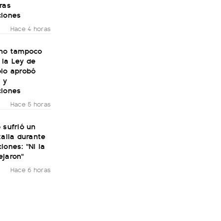
ras
ciones
Hace 4 horas
rno tampoco
 la Ley de
olo aprobó
 y
ciones
Hace 5 horas
 sufrió un
talia durante
iones: "Ni la
ejaron"
Hace 6 horas