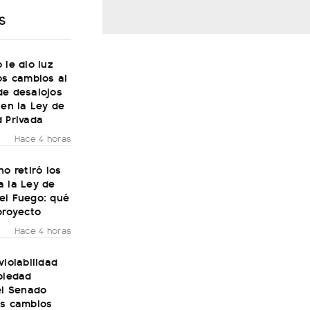
S
 le dio luz
os cambios al
de desalojos
 en la Ley de
 Privada
Hace 4 horas
no retiró los
a la Ley de
el Fuego: qué
proyecto
Hace 4 horas
violabilidad
piedad
el Senado
os cambios