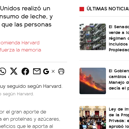
Unidos realizó un
ÚLTIMAS NOTICIA
nsumo de leche, y
e que las personas
El Senado
verde a l
régimen 
ecomienda Harvard
incluidos
Propiedad
refuerza la memoria
El Gobier
cambios 
Manejo d
decía el 
o según Harvard.
Ley de In
or el gran aporte de
de la Pro
a en proteínas y azúcares,
Privada: 
ficios que le aporta al
aprobó l