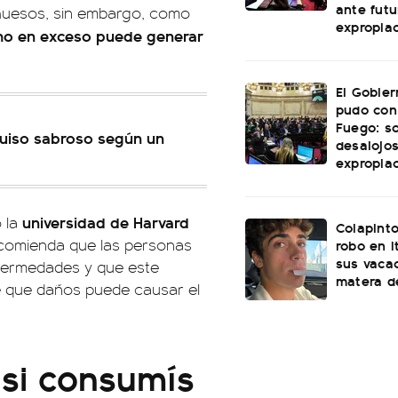
ante futu
s huesos, sin embargo, como
expropia
o en exceso puede generar
El Gobie
pudo con
Fuego: s
guiso sabroso según un
desalojos
expropia
universidad de Harvard
ó la
Colapinto
ecomienda que las personas
robo en I
sus vacac
nfermedades y que este
matera d
 que daños puede causar el
 si consumís