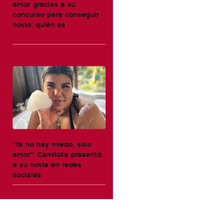
amor gracias a su
concurso para conseguir
novio: quién es
"Ya no hay miedo, solo
amor": Camilota presentó
a su novia en redes
sociales