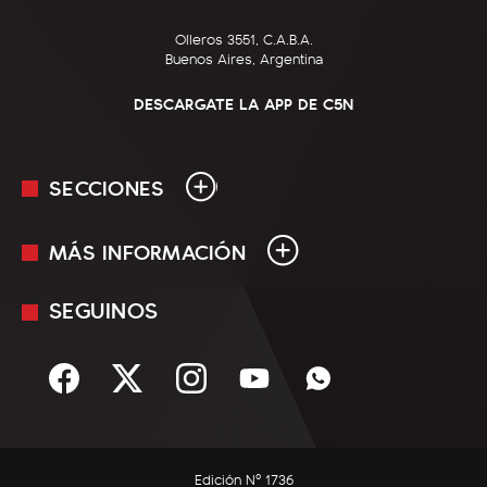
Olleros 3551, C.A.B.A.
Buenos Aires, Argentina
DESCARGATE LA APP DE C5N
SECCIONES
MÁS INFORMACIÓN
En Vivo
Minuto Uno
SEGUINOS
Mediakit
Política
Términos y condiciones
Sociedad
Rss
Economía
Enfoque
Edición Nº 1736