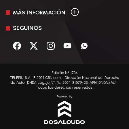
MÁS INFORMACIÓN
En Vivo
Minuto Uno
SEGUINOS
Mediakit
Política
Términos y condiciones
Sociedad
Rss
Economía
Enfoque
Edición Nº 1734
C5N Autos
TELEPIU S.A. |© 2021 C5N.com - Dirección Nacional del Derecho
de Autor DNDA Legajo N°: RL-2024-31679423-APN-DNDA#MJ -
RatingCero
Todos los derechos reservados.
Deportes
Lifestyle
Astrología
Tecnología