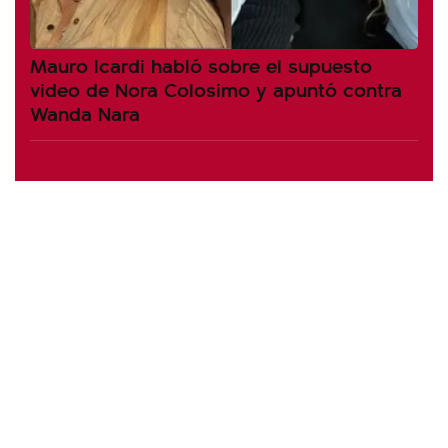
Mauro Icardi habló sobre el supuesto
video de Nora Colosimo y apuntó contra
Wanda Nara