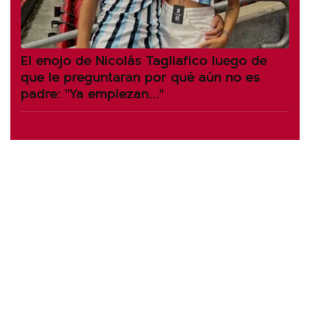
El enojo de Nicolás Tagliafico luego de
que le preguntaran por qué aún no es
padre: "Ya empiezan..."